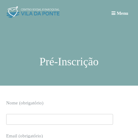
Skip
to
Menu
content
Pré-Inscrição
Nome (obrigatório)
Email (obrigatório)