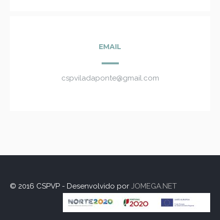
EMAIL
cspviladaponte@gmail.com
© 2016 CSPVP - Desenvolvido por
JOMEGA.NET